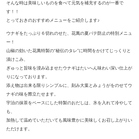
そんな時は美味しいものを食べて元気を補充するのが一番で
す！！
とっておきのおすすめメニューをご紹介します♪
ウナギをたっぷり６切れのせた、花萬の夏バテ防止の特別メニュ
ー！
山椒の効いた花萬特製の“秘伝のタレ”に時間をかけてじっくりと
漬けこみ、
ぎゅっと旨味を浸み込ませたウナギはたいへん味わい深い仕上が
りになっております。
添え物は出来る限りシンプルに、刻み大葉とみょうがをのせてウ
ナギの味を際立たせます。
宇治の抹茶をベースにした特製のおだしは、氷を入れて冷やして
も、
加熱して温めていただいても風味豊かに美味しくお召し上がりい
ただけます。