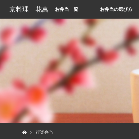
京料理 花萬
お弁当一覧
お弁当の選び方
ホーム
行楽弁当