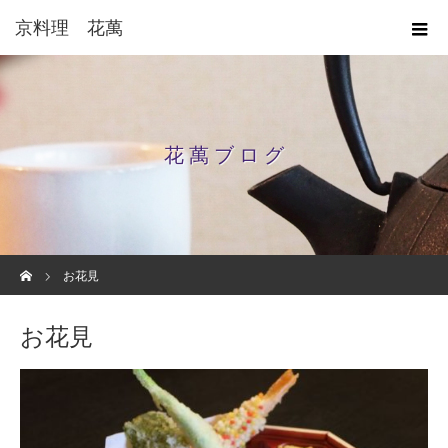
京料理 花萬
花 萬 ブ ロ グ
ホーム
お花見
お花見